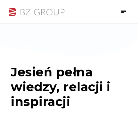
7 listopada, 2025
•
Aktualności
,
B2B
•
bożena wolińska
,
bz group
,
finexpo
,
joanna jurczak
,
networking
,
wydarzenia
Jesień pełna
wiedzy, relacji i
inspiracji