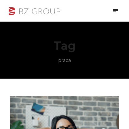
Tag
praca