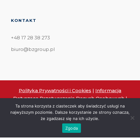
KONTAKT
+48 17 28 38 273
biuro@bzgroup.pl
Polityka Prywatności i Cookies
|
Informacja
Dotycząca Przetwarzania Danych Osobowych
|
Polityka Etyki Biznesu
Ta strona korzysta z ciasteczek aby świadczyć usługi na
najwyższym poziomie. Dalsze korzystanie ze strony oznacza,
Copyright ©2021 BZ GROUP.
że zgadzasz się na ich użycie.
Zgoda