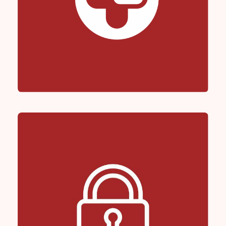
Pet Mediq
bz group
/
pet mediq
/
pupil
/
usługi
/
weterynarz
/
zwierzęta