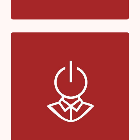
eŁawka
edukacja
/
eŁawka
/
języki obce