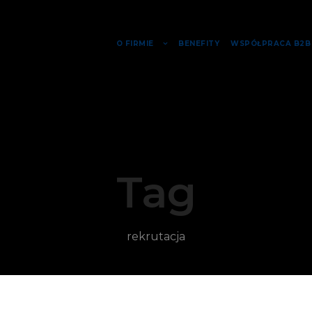
O FIRMIE
BENEFITY
WSPÓŁPRACA B2B
Tag
rekrutacja