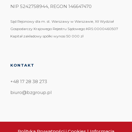
NIP 5242758944, REGON 146647470
Sąd Rejonowy dla m. st. Warszawy w Warszawie, XII Wydział
Gospodarczy Krajowego Rejestru Sądowego KRS:0000460507
Kapitał zakładowy spółki wynosi 50 000 zł
KONTAKT
+48 17 28 38 273
biuro@bzgroup.pl
Polityka Prywatności i Cookies
|
Informacja