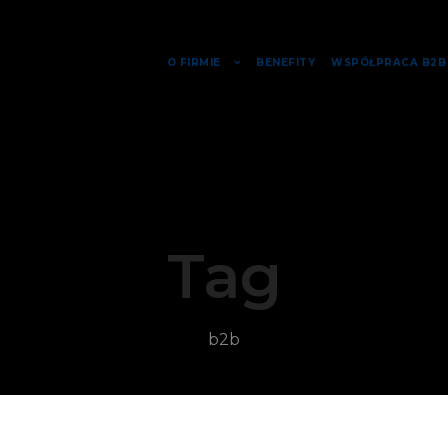
O FIRMIE
BENEFITY
WSPÓŁPRACA B2B
Tag
b2b