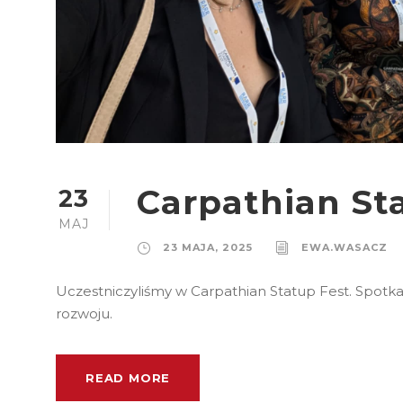
Carpathian St
23
MAJ
23 MAJA, 2025
EWA.WASACZ
Uczestniczyliśmy w Carpathian Statup Fest. Spotk
rozwoju.
READ MORE